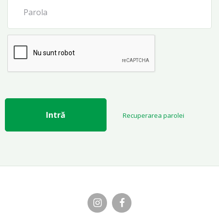
 personale
Intră
Recuperarea parolei